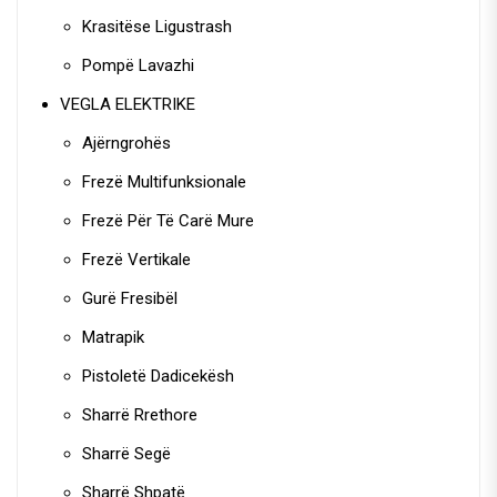
Krasitëse Ligustrash
Pompë Lavazhi
VEGLA ELEKTRIKE
Ajërngrohës
Frezë Multifunksionale
Frezë Për Të Carë Mure
Frezë Vertikale
Gurë Fresibël
Matrapik
Pistoletë Dadicekësh
Sharrë Rrethore
Sharrë Segë
Sharrë Shpatë