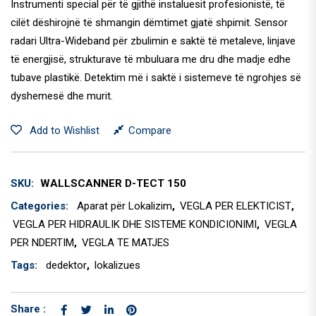
Instrumenti special për të gjithë instaluesit profesionistë, të
cilët dëshirojnë të shmangin dëmtimet gjatë shpimit. Sensor
radari Ultra-Wideband për zbulimin e saktë të metaleve, linjave
të energjisë, strukturave të mbuluara me dru dhe madje edhe
tubave plastikë. Detektim më i saktë i sistemeve të ngrohjes së
dyshemesë dhe murit.
Add to Wishlist
Compare
SKU:
WALLSCANNER D-TECT 150
Categories:
Aparat për Lokalizim
,
VEGLA PER ELEKTICIST
,
VEGLA PER HIDRAULIK DHE SISTEME KONDICIONIMI
,
VEGLA
PER NDERTIM
,
VEGLA TE MATJES
Tags:
dedektor
,
lokalizues
Share :