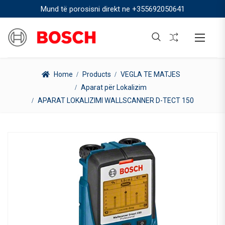
Mund të porosisni direkt ne
+355692050641
Home
Products
VEGLA TE MATJES
Aparat për Lokalizim
APARAT LOKALIZIMI WALLSCANNER D-TECT 150