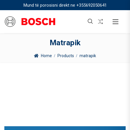
Mund të porosisni direkt ne
+355692050641
Matrapik
Home
Products
matrapik