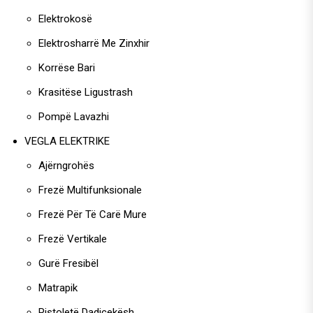
Elektrokosë
Elektrosharrë Me Zinxhir
Korrëse Bari
Krasitëse Ligustrash
Pompë Lavazhi
VEGLA ELEKTRIKE
Ajërngrohës
Frezë Multifunksionale
Frezë Për Të Carë Mure
Frezë Vertikale
Gurë Fresibël
Matrapik
Pistoletë Dadicekësh