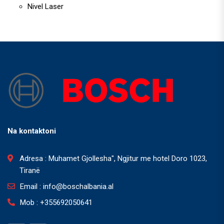
Nivel Laser
Na kontaktoni
Adresa : Muhamet Gjollesha", Ngjitur me hotel Doro 1023,
Tiranë
Email : info@boschalbania.al
Mob : +355692050641