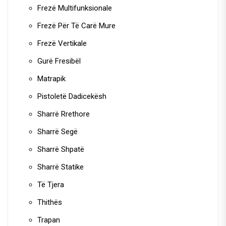
Frezë Multifunksionale
Frezë Për Të Carë Mure
Frezë Vertikale
Gurë Fresibël
Matrapik
Pistoletë Dadicekësh
Sharrë Rrethore
Sharrë Segë
Sharrë Shpatë
Sharrë Statike
Të Tjera
Thithës
Trapan