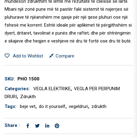
mundëson zdrukthim të lehtë me rezultate të cilësisë së lartë.
Mbani një zonë pune më të pastër falë sistemit të nxjerrjes së
pluhurave të njëanshëm me qasje për një qese pluhuri ose një
fshesë me korrent. Eshtë ideale për aplikimet të përgjithshëm si
dyert, dritaret, tavolinat e punës dhe raftet; dhe për shtrëngimin
e skajeve dhe heqjen e veshjeve në dru të fortë ose dru të butë.
Add to Wishlist
Compare
SKU:
PHO 1500
Categories:
VEGLA ELEKTRIKE
,
VEGLA PER PERPUNIM
DRURI
,
Zdrukth
Tags:
beje vet
,
do it yourself
,
vegeldruri
,
zdrukth
Share :