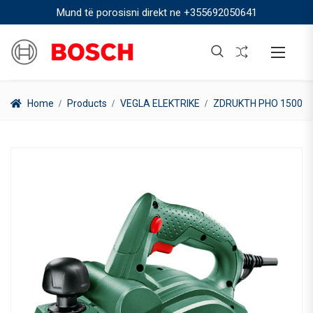
Mund të porosisni direkt ne
+355692050641
Home
Products
VEGLA ELEKTRIKE
ZDRUKTH PHO 1500