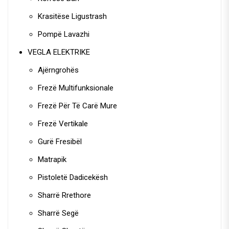
Krasitëse Ligustrash
Pompë Lavazhi
VEGLA ELEKTRIKE
Ajërngrohës
Frezë Multifunksionale
Frezë Për Të Carë Mure
Frezë Vertikale
Gurë Fresibël
Matrapik
Pistoletë Dadicekësh
Sharrë Rrethore
Sharrë Segë