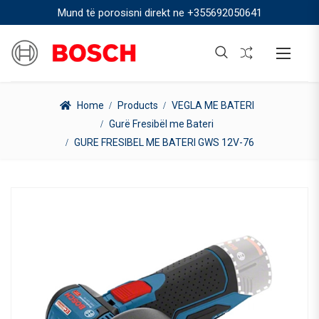
Mund të porosisni direkt ne
+355692050641
Home
Products
VEGLA ME BATERI
Gurë Fresibël me Bateri
GURE FRESIBEL ME BATERI GWS 12V-76