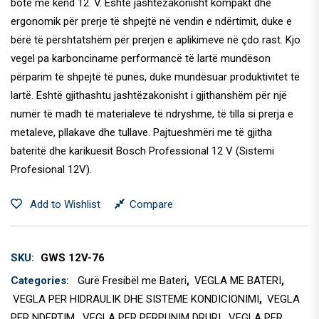
botë me kënd 12. V. Eshtë jashtëzakonisht kompakt dhe
ergonomik për prerje të shpejtë në vendin e ndërtimit, duke e
bërë të përshtatshëm për prerjen e aplikimeve në çdo rast. Kjo
vegel pa karbonciname performancë të lartë mundëson
përparim të shpejtë të punës, duke mundësuar produktivitet të
lartë. Eshtë gjithashtu jashtëzakonisht i gjithanshëm për një
numër të madh të materialeve të ndryshme, të tilla si prerja e
metaleve, pllakave dhe tullave. Pajtueshmëri me të gjitha
bateritë dhe karikuesit Bosch Professional 12 V (Sistemi
Profesional 12V).
Add to Wishlist
Compare
SKU:
GWS 12V-76
Categories:
Gurë Fresibël me Bateri
,
VEGLA ME BATERI
,
VEGLA PER HIDRAULIK DHE SISTEME KONDICIONIMI
,
VEGLA
PER NDERTIM
,
VEGLA PER PERPUNIM DRURI
,
VEGLA PER