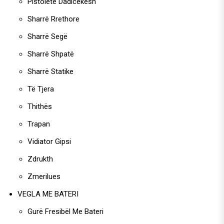
Pistoletë Dadicekësh
Sharrë Rrethore
Sharrë Segë
Sharrë Shpatë
Sharrë Statike
Të Tjera
Thithës
Trapan
Vidiator Gipsi
Zdrukth
Zmerilues
VEGLA ME BATERI
Gurë Fresibël Me Bateri