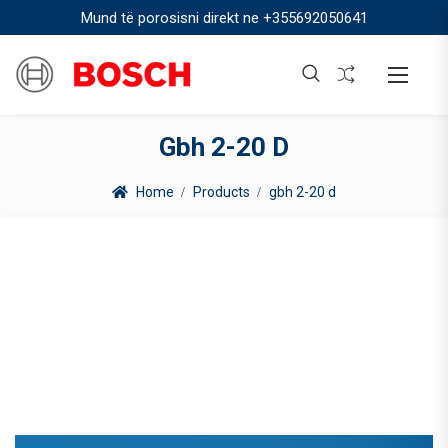
Mund të porosisni direkt ne
+355692050641
Gbh 2-20 D
Home
Products
gbh 2-20 d