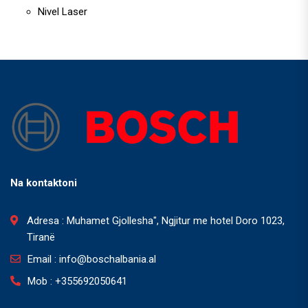
Nivel Laser
Na kontaktoni
Adresa : Muhamet Gjollesha", Ngjitur me hotel Doro 1023,
Tiranë
Email : info@boschalbania.al
Mob : +355692050641